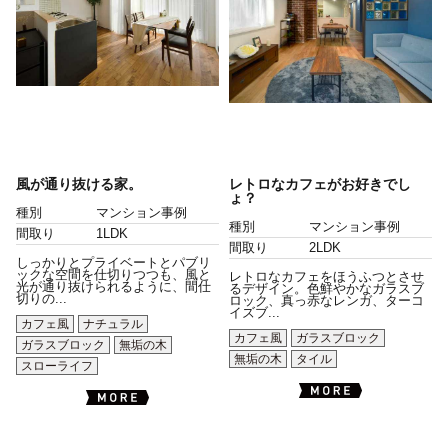
風が通り抜ける家。
レトロなカフェがお好きでし
ょ？
種別
マンション事例
種別
マンション事例
間取り
1LDK
間取り
2LDK
しっかりとプライベートとパブリ
ックな空間を仕切りつつも、風と
レトロなカフェをほうふつとさせ
光が通り抜けられるように、間仕
るデザイン。色鮮やかなガラスブ
切りの...
ロック、真っ赤なレンガ、ターコ
イズブ...
カフェ風
ナチュラル
カフェ風
ガラスブロック
ガラスブロック
無垢の木
無垢の木
タイル
スローライフ