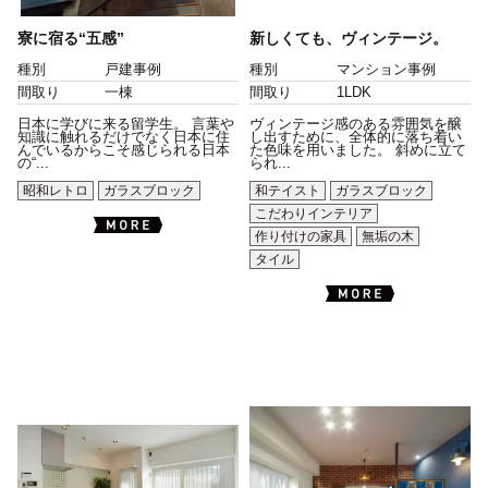
寮に宿る“五感”
新しくても、ヴィンテージ。
種別
戸建事例
種別
マンション事例
間取り
一棟
間取り
1LDK
日本に学びに来る留学生。 言葉や
ヴィンテージ感のある雰囲気を醸
知識に触れるだけでなく日本に住
し出すために、全体的に落ち着い
んでいるからこそ感じられる日本
た色味を用いました。 斜めに立て
の“...
られ...
昭和レトロ
ガラスブロック
和テイスト
ガラスブロック
こだわりインテリア
作り付けの家具
無垢の木
タイル