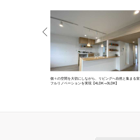
お家
個々の空間を大切にしながら、リビングへ自然と集まる室
フルリノベーションを実現【4LDK→3LDK】