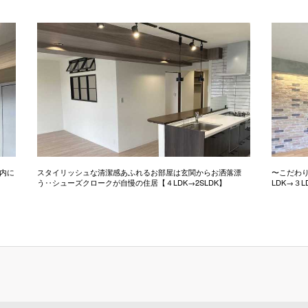
内に
スタイリッシュな清潔感あふれるお部屋は玄関からお洒落漂
〜こだわ
う‥シューズクロークが自慢の住居【４LDK→2SLDK】
LDK→３L