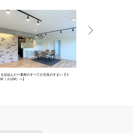
りを詰込んだ〜素材のすべてが主役のすまい【４
広さ&たっぷり収納でおうち時
DK（２LDK）へ】
3LDK→1LDKリノベ