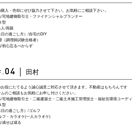
の購入・売却にぜひ協力させて下さい。お気軽にご相談下さい」
格/宅地建物取引士・ファイナンシャルプランナー
Ｂ型
人/両親
日の過ごし方）/自宅のDIY
理（調理師試験合格者）
/初心忘るべからず
田村
04
｜
F.
のお役にたてるよう誠心誠意ご対応させて頂きます。不動産はもちろんです
ームのご相談もお気軽にお申し付けください」
格/宅地建物取引士・二級建築士・二級土木施工管理技士・福祉住環境コーディ
Ａ型
日の過ごし方）/ゴルフ
ルフ・カラオケ(一人カラオケ)
/成せば成る