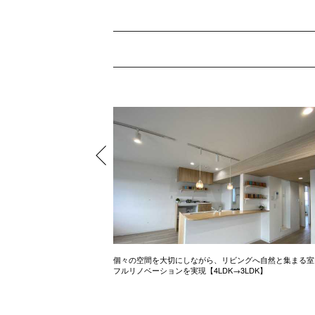
お家
個々の空間を大切にしながら、リビングへ自然と集まる室
フルリノベーションを実現【4LDK→3LDK】