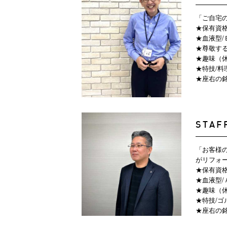
「ご自宅
★保有資
★血液型/
★尊敬する
★趣味（休
★特技/料
★座右の銘
STAF
「お客様
がリフォ
★保有資
★血液型/
★趣味（休
★特技/ゴ
★座右の銘