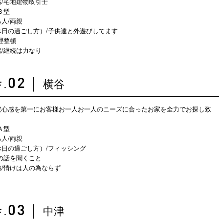
/宅地建物取引士
Ｂ型
人/両親
休日の過ごし方）/子供達と外遊びしてます
整理整頓
/継続は力なり
横谷
02
｜
F.
安心感を第一にお客様お一人お一人のニーズに合ったお家を全力でお探し致
Ａ型
人/両親
休日の過ごし方）/フィッシング
の話を聞くこと
/情けは人の為ならず
中津
03
｜
F.