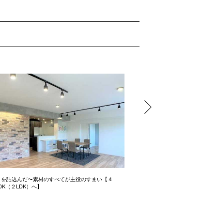
りを詰込んだ〜素材のすべてが主役のすまい【４
広さ&たっぷり収納でおうち時
DK（２LDK）へ】
3LDK→1LDKリノベ