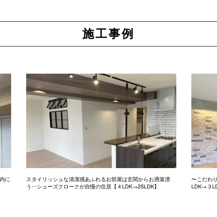
施工事例
内に
スタイリッシュな清潔感あふれるお部屋は玄関からお洒落漂
〜こだわ
う‥シューズクロークが自慢の住居【４LDK→2SLDK】
LDK→３L