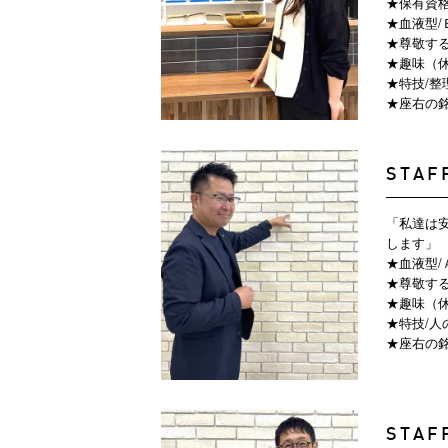
★保有資格
★血液型/
★尊敬する
★趣味（
★特技/
★座右の銘
STAF
「私達は
します」
★血液型/
★尊敬する
★趣味（
★特技/人
★座右の銘
STAF