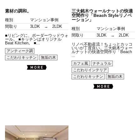
素材の調和。
三大銘木ウォールナットの快適
空間作り「Beach Styleリノベ
ーション」
種別
マンション事例
間取り
3LDK → 2LDK
種別
マンション事例
間取り
3LDK → 2LDK
■リビングに、ボーダーウッドウォ
ール。 ■キッチンはオリジナル
Beat Kitchen。 ■...
リノベ不動産流！ちょっとカッコ
いいが丁度良い。三大銘木ウォー
アンティーク調
ルナットの快適空間作り「Beach
...
こだわりキッチン
無垢の木
カフェ風
ナチュラル
こだわりインテリア
こだわりキッチン
無垢の木