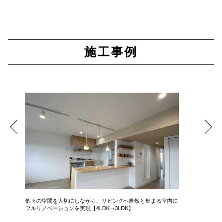
施工事例
個々の空間を大切にしながら、リビングへ自然と集まる室内に
スタイリ
フルリノベーションを実現【4LDK→3LDK】
う‥シュー